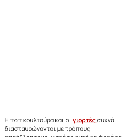
Η ποπ κουλτούρα και οι
γιορτές
συχνά
διασταυρώνονται με τρόπους