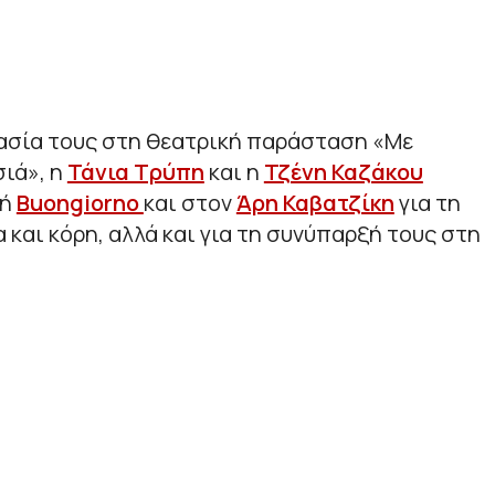
ασία τους στη θεατρική παράσταση «Με
ιά», η
Τάνια Τρύπη
και η
Τζένη Καζάκου
πή
Buongiorno
και στον
Άρη Καβατζίκη
για τη
 και κόρη, αλλά και για τη συνύπαρξή τους στη