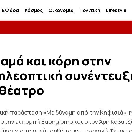
Ελλάδα
Κόσμος
Οικονομία
Πολιτική
Lifestyle
αμά και κόρη στην
τηλεοπτική συνέντευξ
 θέατρο
ική παράσταση «Με δύναμη από την Κηφισιά», 
 στην εκπομπή Buongiorno και στον Άρη Καβατζ
λά και για τη συνύπαρξή τους στη σκηνή.Φέτος, 