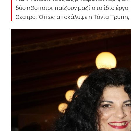
δύο ηθοποιοί παίζουν μαζί στο ίδιο έργο,
θέατρο. Όπως αποκάλυψε η Τάνια Τρύπη, 