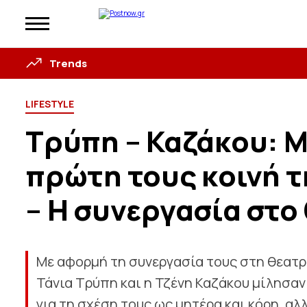
Trends
LIFESTYLE
Τρύπη – Καζάκου: Μ
πρώτη τους κοινή 
– Η συνεργασία στο
Με αφορμή τη συνεργασία τους στη θεατρ
Τάνια Τρύπη και η Τζένη Καζάκου μίλησαν
για τη σχέση τους ως μητέρα και κόρη, αλ