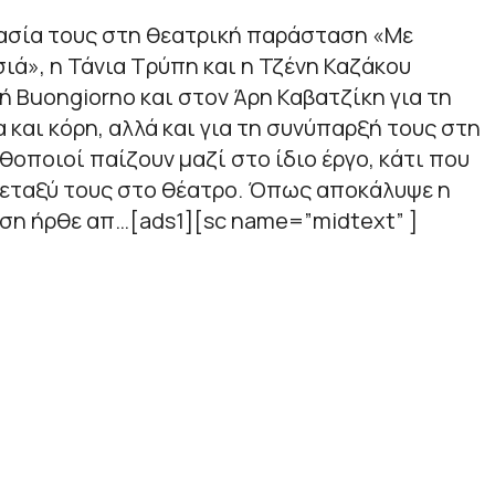
ασία τους στη θεατρική παράσταση «Με
ιά», η Τάνια Τρύπη και η Τζένη Καζάκου
 Buongiorno και στον Άρη Καβατζίκη για τη
 και κόρη, αλλά και για τη συνύπαρξή τους στη
θοποιοί παίζουν μαζί στο ίδιο έργο, κάτι που
μεταξύ τους στο θέατρο. Όπως αποκάλυψε η
ση ήρθε απ…[ads1][sc name=”midtext” ]