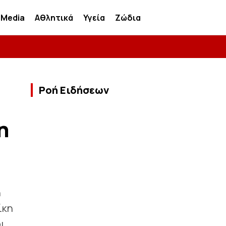
Media
Αθλητικά
Υγεία
Ζώδια
Ροή Ειδήσεων
η
η
ίκη
οι