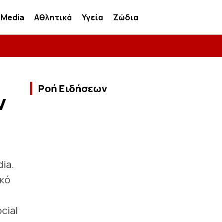
Media
Αθλητικά
Υγεία
Ζώδια
Ροή Ειδήσεων
ν
ia.
ικό
cial