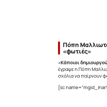
Πόπη Μαλλιωτάκ
«φωτιές»
«
Κάποιοι δημιουργούν
έγραψε η Πόπη Μαλλι
σχόλια να παίρνουν φ
[sc name=”mgid_inart