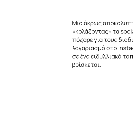
Μία άκρως αποκαλυπτ
«κολάζοντας» τα soci
πόζαρε για τους δια
λογαριασμό στο inst
σε ένα ειδυλλιακό το
βρίσκεται.