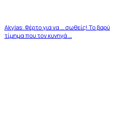
Akylas: Φέρτο για να … σωθείς! Το βαρύ
τίμημα που τον κυνηγά …