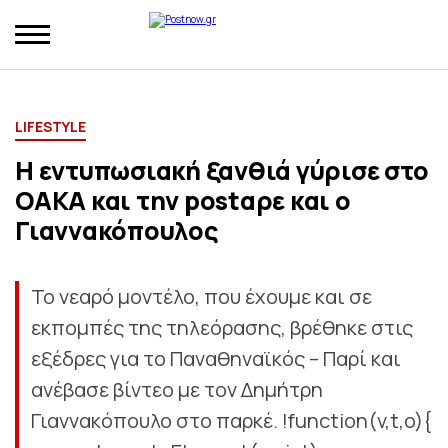
LIFESTYLE
Η εντυπωσιακή ξανθιά γύρισε στο
ΟΑΚΑ και την postαρε και ο
Γιαννακόπουλος
Το νεαρό μοντέλο, που έχουμε και σε
εκπομπές της τηλεόρασης, βρέθηκε στις
εξέδρες για το Παναθηναϊκός – Παρί και
ανέβασε βίντεο με τον Δημήτρη
Γιαννακόπουλο στο παρκέ. !function(v,t,o){