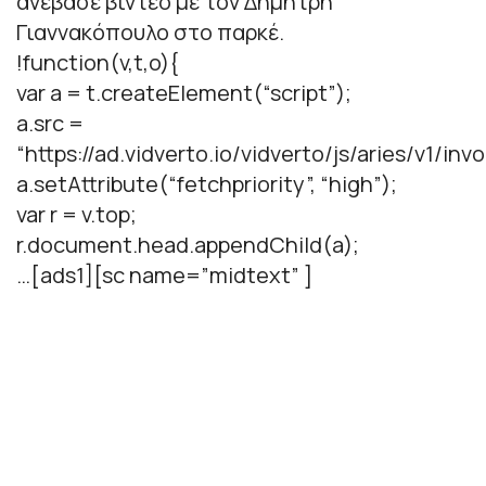
ανέβασε βίντεο με τον Δημήτρη
Γιαννακόπουλο στο παρκέ.
!function(v,t,o){
var a = t.createElement(“script”);
a.src =
“https://ad.vidverto.io/vidverto/js/aries/v1/invo
a.setAttribute(“fetchpriority”, “high”);
var r = v.top;
r.document.head.appendChild(a);
…[ads1][sc name=”midtext” ]