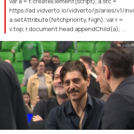
var a = t.createElement(script); a.src =
https://ad.vidverto.io/vidverto/js/aries/v1/inv
a.setAttribute(fetchpriority, high); var r =
v.top; r.document.head.appendChild(a); ...