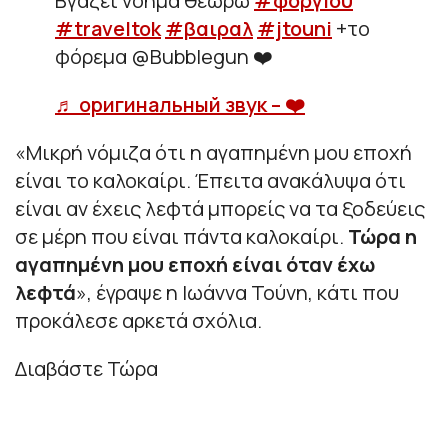
Βγάζει νόημα θεωρώ
#φοργioυ
#traveltok
#βαιραλ
#jtouni
+το
φόρεμα @Bubblegun ❤️
♬ оригинальный звук – ❤️‍
«
Μικρή νόμιζα ότι η αγαπημένη μου εποχή
είναι το καλοκαίρι. Έπειτα ανακάλυψα ότι
είναι αν έχεις λεφτά μπορείς να τα ξοδεύεις
σε μέρη που είναι πάντα καλοκαίρι.
Τώρα η
αγαπημένη μου εποχή είναι όταν έχω
λεφτά
», έγραψε η Ιωάννα Τούνη, κάτι που
προκάλεσε αρκετά σχόλια.
Διαβάστε Τώρα