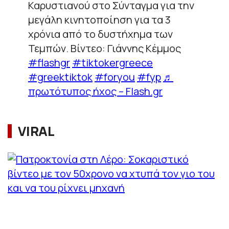
Καρυστιανού στο Σύνταγμα για την
μεγάλη κινητοποίηση για τα 3
χρόνια από το δυστήχημα των
Τεμπών. Βίντεο: Γιάννης Κέμμος
#flashgr
#tiktokergreece
#greektiktok
#foryou
#fyp
♬
πρωτότυπος ήχος – Flash.gr
VIRAL