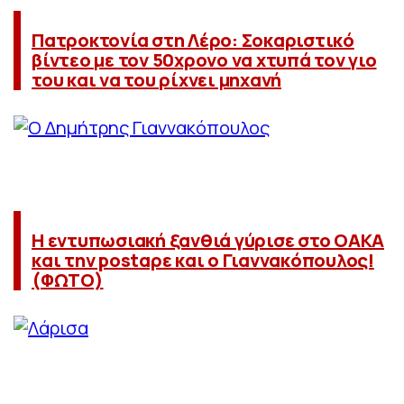
Πατροκτονία στη Λέρο: Σοκαριστικό
βίντεο με τον 50χρονο να χτυπά τον γιο
του και να του ρίχνει μηχανή
Η εντυπωσιακή ξανθιά γύρισε στο ΟΑΚΑ
και την postαρε και ο Γιαννακόπουλος!
(ΦΩΤΟ)