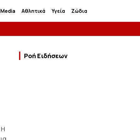
Media
Αθλητικά
Υγεία
Ζώδια
Ροή Ειδήσεων
 Η
για