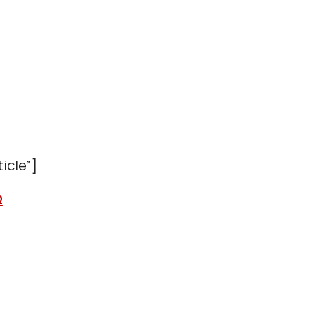
icle”]
Ω