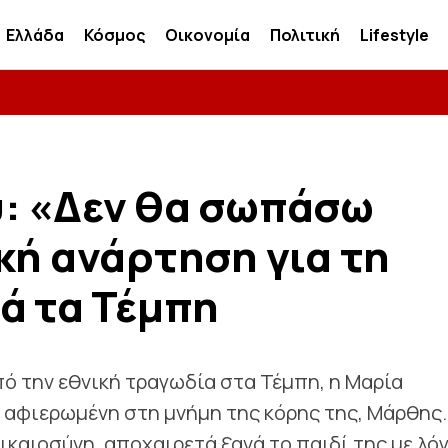
Ελλάδα
Κόσμος
Οικονομία
Πολιτική
Lifestyle
: «Δεν θα σωπάσω
κή ανάρτηση για τη
ά τα Τέμπη
 την εθνική τραγωδία στα Τέμπη, η Μαρία
 αφιερωμένη στη μνήμη της κόρης της, Μάρθης.
ικαιοσύνη, αποχαιρετά ξανά το παιδί της με λό