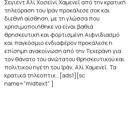
Σεγιέντ Αλί Χοσεϊνί Χαμενεΐ από την κρατική
τηλεόραση του Ιράν προκάλεσε σοκ και
διεθνή αίσθηση, με τη γλώσσα που
χρησιμοποιήθηκε να είναι βαθιά
θρησκευτική και φορτισμένη.Αιφνιδιασμό
και παγκόσμιο ενδιαφέρον προκάλεσε η
επίσημη ανακοίνωση από την Τεχεράνη για
τον θάνατο του ανώτατου θρησκευτικού και
πολιτικού ηγέτη του Ιράν, Αλί Χαμενεΐ. Τα
κρατικά τηλεοπτικ…[ads1][sc
name=”midtext” ]