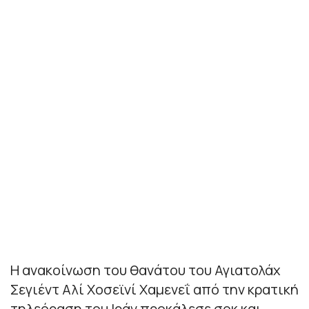
Η ανακοίνωση του θανάτου του Αγιατολάχ
Σεγιέντ Αλί Χοσεϊνί Χαμενεΐ από την κρατική
τηλεόραση του Ιράν προκάλεσε σοκ και