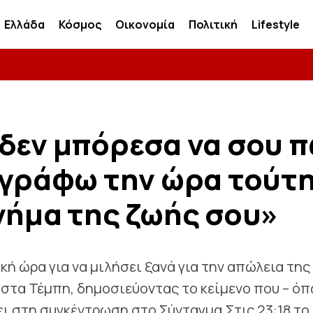
Ελλάδα
Κόσμος
Οικονομία
Πολιτική
Lifestyle
δεν μπόρεσα να σου 
 γράφω την ώρα τούτ
νήμα της ζωής σου»
ή ώρα για να μιλήσει ξανά για την απώλεια της
α στα Τέμπη, δημοσιεύοντας το κείμενο που – ό
ι στη συγκέντρωση στο Σύνταγμα.Στις 23:18 το