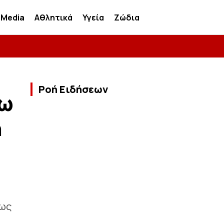
Media
Αθλητικά
Υγεία
Ζώδια
Ροή Ειδήσεων
πω
η
πως