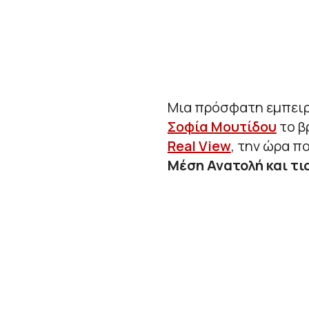
Μια πρόσφατη εμπειρί
Σοφία Μουτίδου
το β
Real View
, την ώρα π
Μέση Ανατολή και τι