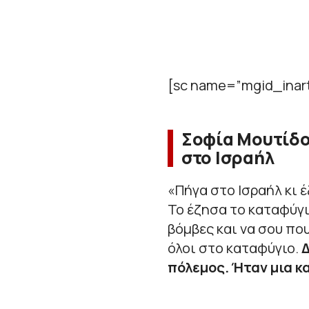
[sc name=”mgid_inart
Σοφία Μουτίδου
στο Ισραήλ
«
Πήγα στο Ισραήλ κι έ
Το έζησα το καταφύγιο
βόμβες και να σου πο
όλοι στο καταφύγιο.
Δ
πόλεμος. Ήταν μια κ