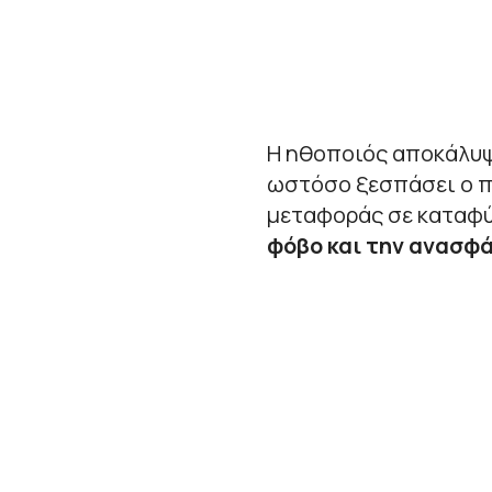
Η ηθοποιός αποκάλυψ
ωστόσο ξεσπάσει ο πό
μεταφοράς σε καταφύ
φόβο και την ανασφά