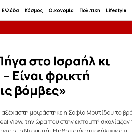
Ελλάδα
Κόσμος
Οικονομία
Πολιτική
Lifestyle
ήγα στο Ισραήλ κι
 – Είναι φρικτή
τις βόμβες»
ι αξέχαστη μοιράστηκε η Σοφία Μουτίδου το βρ
eal View, την ώρα που στην εκπομπή σχολίαζαν 
έσεις στο Ντουμπάι.Η ηθοποιός αποκάλυψε ότι