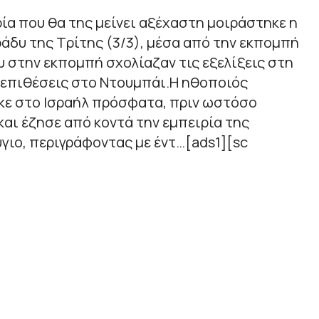
α που θα της μείνει αξέχαστη μοιράστηκε η
άδυ της Τρίτης (3/3), μέσα από την εκπομπή
ου στην εκπομπή σχολίαζαν τις εξελίξεις στη
 επιθέσεις στο Ντουμπάι.Η ηθοποιός
κε στο Ισραήλ πρόσφατα, πριν ωστόσο
και έζησε από κοντά την εμπειρία της
ιο, περιγράφοντας με έντ…[ads1][sc