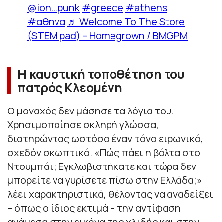
@ion…punk
#greece
#athens
#αθηνα
♬ Welcome To The Store
(STEM pad) – Homegrown / BMGPM
Η καυστική τοποθέτηση του
πατρός Κλεομένη
Ο μοναχός δεν μάσησε τα λόγια του.
Χρησιμοποίησε σκληρή γλώσσα,
διατηρώντας ωστόσο έναν τόνο ειρωνικό,
σχεδόν σκωπτικό. «Πώς πάει η βόλτα στο
Ντουμπάι; Εγκλωβιστήκατε και τώρα δεν
μπορείτε να γυρίσετε πίσω στην Ελλάδα;»
λέει χαρακτηριστικά, θέλοντας να αναδείξει
– όπως ο ίδιος εκτιμά – την αντίφαση
ανάμεσα στην εικόνα της χλιδής και στην