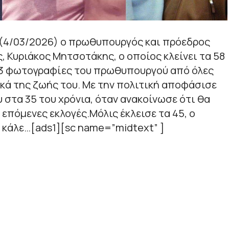
α (4/03/2026) ο πρωθυπουργός και πρόεδρος
, Κυριάκος Μητσοτάκης, ο οποίος κλείνει τα 58
 13 φωτογραφίες του πρωθυπουργού από όλες
ικά της ζωής του. Με την πολιτική αποφάσισε
 στα 35 του χρόνια, όταν ανακοίνωσε ότι θα
 επόμενες εκλογές.Μόλις έκλεισε τα 45, ο
 κάλε…[ads1][sc name=”midtext” ]