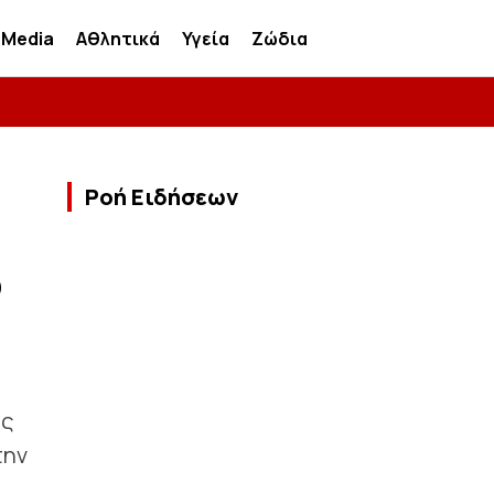
Media
Αθλητικά
Υγεία
Ζώδια
Ροή Ειδήσεων
ο
υς
την