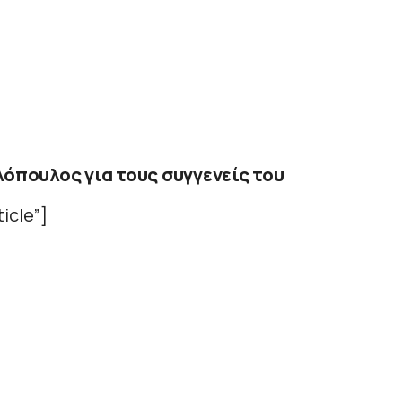
λόπουλος για τους συγγενείς του
icle”]