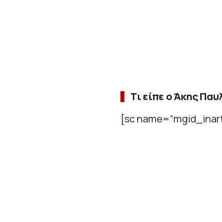
Τι είπε ο Άκης Παυ
[sc name=”mgid_inart