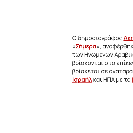
Ο δημοσιογράφος
Άκ
«
Σήμερα
», αναφέρθηκ
των Ηνωμένων Αραβικώ
βρίσκονται στο επίκε
βρίσκεται σε αναταρ
Ισραήλ
και ΗΠΑ με το