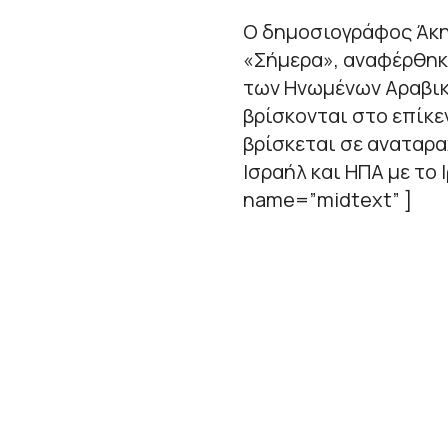
Ο δημοσιογράφος Άκη
«Σήμερα», αναφέρθηκ
των Ηνωμένων Αραβικώ
βρίσκονται στο επίκε
βρίσκεται σε αναταρ
Ισραήλ και ΗΠΑ με το
name=”midtext” ]