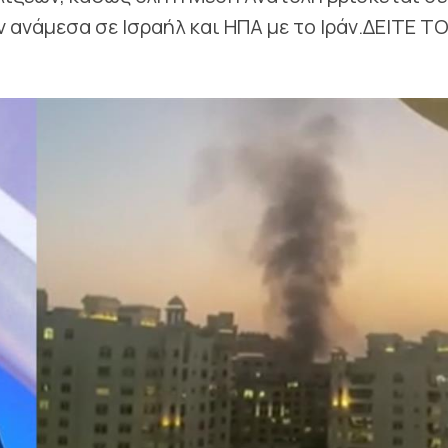
ανάμεσα σε Ισραήλ και ΗΠΑ με το Ιράν.ΔΕΙΤΕ Τ