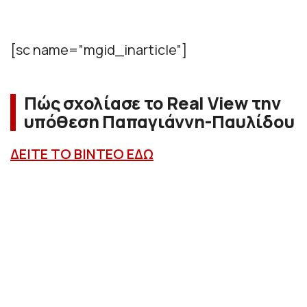
[sc name=”mgid_inarticle”]
Πώς σχολίασε το Real View την
υπόθεση Παπαγιάννη-Παυλίδου
ΔΕΙΤΕ ΤΟ ΒΙΝΤΕΟ ΕΔΩ