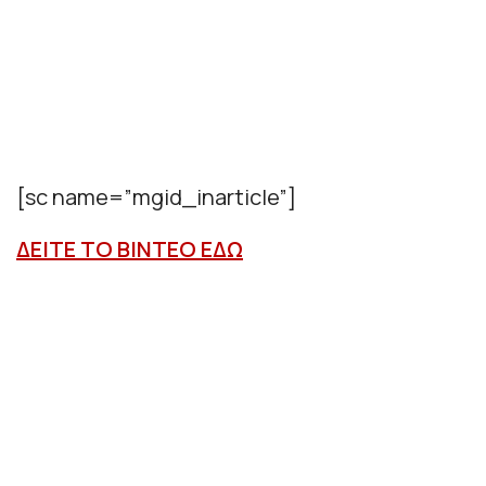
[sc name=”mgid_inarticle”]
ΔΕΙΤΕ ΤΟ ΒΙΝΤΕΟ ΕΔΩ