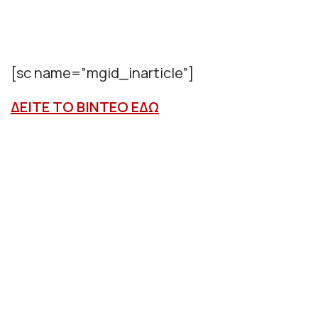
[sc name=”mgid_inarticle”]
ΔΕΙΤΕ ΤΟ ΒΙΝΤΕΟ ΕΔΩ