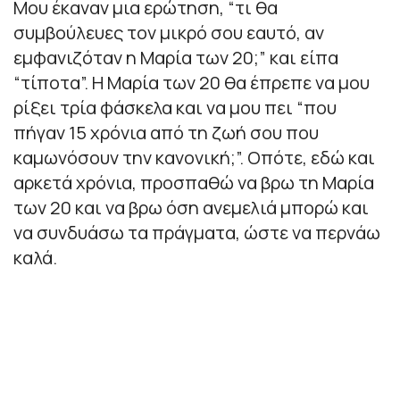
Μου έκαναν μια ερώτηση, “τι θα
συμβούλευες τον μικρό σου εαυτό, αν
εμφανιζόταν η Μαρία των 20;” και είπα
“τίποτα”. Η Μαρία των 20 θα έπρεπε να μου
ρίξει τρία φάσκελα και να μου πει “που
πήγαν 15 χρόνια από τη ζωή σου που
καμωνόσουν την κανονική;”. Οπότε, εδώ και
αρκετά χρόνια, προσπαθώ να βρω τη Μαρία
των 20 και να βρω όση ανεμελιά μπορώ και
να συνδυάσω τα πράγματα, ώστε να περνάω
καλά.