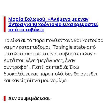
Μαρία Σολωμού: «Αν έμενα με έναν
άντρα για 10 χρόνια θα είχα κρεμαστεί
από το ταβάνι»
Το είχα αυτό πάρα πολύ έντονα και κοιτούσα
να μην καταπιέζομαι. Το single state από
μια ηλικία και μετά είναι σοβαρή επιλογή.
Αυτά που λένε “μεγάλωσες, έναν
σύντροφο”… Γιατί, ρε παιδιά; Έχω
δυσκολέψει και πάρα πολύ, δεν θα αντέξει
και κανείς δίπλα μου νομίζω.
Δεν συμβιβάζεσαι;