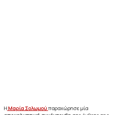
Η
Μαρία Σολωμού
παραχώρησε μία