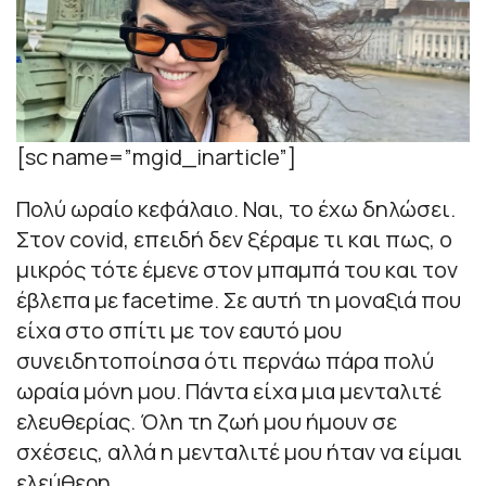
[sc name=”mgid_inarticle”]
Πολύ ωραίο κεφάλαιο. Ναι, το έχω δηλώσει.
Στον covid, επειδή δεν ξέραμε τι και πως, ο
μικρός τότε έμενε στον μπαμπά του και τον
έβλεπα με facetime. Σε αυτή τη μοναξιά που
είχα στο σπίτι με τον εαυτό μου
συνειδητοποίησα ότι περνάω πάρα πολύ
ωραία μόνη μου. Πάντα είχα μια μενταλιτέ
ελευθερίας. Όλη τη ζωή μου ήμουν σε
σχέσεις, αλλά η μενταλιτέ μου ήταν να είμαι
ελεύθερη.