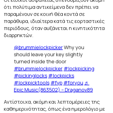
ότι πολύτιμα αντικείμενα δεν πρέπει να
παραμένουν σε κοινή θέα κοντά σε
παράθυρα, ιδιαίτερα κατά τις εορταστικές
περιόδους, όταν αυξάνεται η κινητικότητα
διαρρηκτών.
@brummielockpicker
Why you
should leave your key slightly
turned inside the door
#brummielockpicker
#lockpicking
#pickinglocks
#lockpicks
#lockpicktools
#fyp
#foryou
♬
Epic Music(863502) – Draganov89
Αντίστοιχα, ακόμη και λεπτομέρειες της
καθημερινότητας, όπως ένα ημερολόγιο με