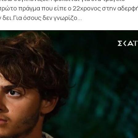
 πρώτο πράγμα που είπε ο 22χρονος στην αδερφ
 δει.Για όσους δεν γνωρίζο...