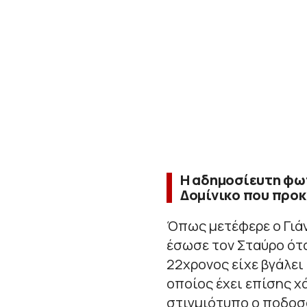
Η αδημοσίευτη φω
Δομίνικο που προκ
Όπως μετέφερε ο Γιά
έσωσε τον Σταύρο ότα
22χρονος είχε βγάλει 
οποίος έχει επίσης χά
στιγμιότυπο ο ποδοσ