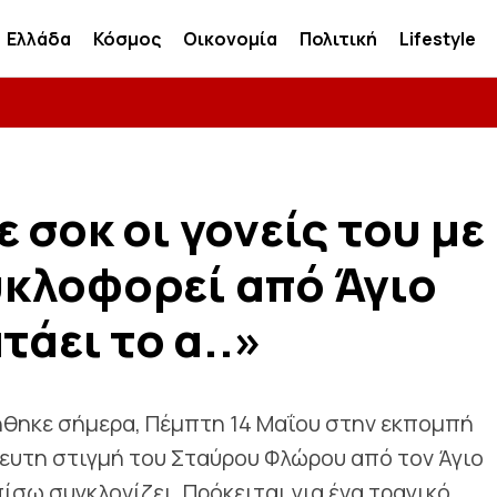
Ελλάδα
Κόσμος
Οικονομία
Πολιτική
Lifestyle
 σοκ οι γονείς του με
κλοφορεί από Άγιο
τάει το α..»
θηκε σήμερα, Πέμπτη 14 Μαΐου στην εκπομπή
ίευτη στιγμή του Σταύρου Φλώρου από τον Άγιο
πίσω συγκλονίζει. Πρόκειται για ένα τραγικό