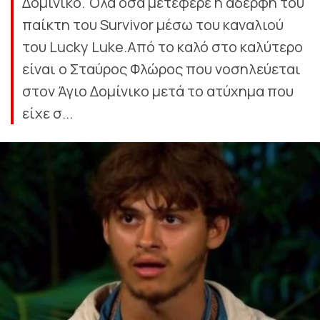
Δομίνικο. Όλα όσα μετέφερε η αδερφή του
παίκτη του Survivor μέσω του καναλιού
του Lucky Luke.Από το καλό στο καλύτερο
είναι ο Σταύρος Φλώρος που νοσηλεύεται
στον Άγιο Δομίνικο μετά το ατύχημα που
είχε σ...