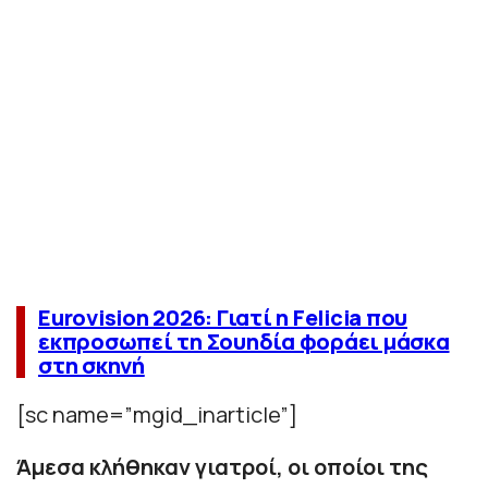
Eurovision 2026: Γιατί η Felicia που
εκπροσωπεί τη Σουηδία φοράει μάσκα
στη σκηνή
[sc name=”mgid_inarticle”]
Άμεσα κλήθηκαν γιατροί, οι οποίοι της