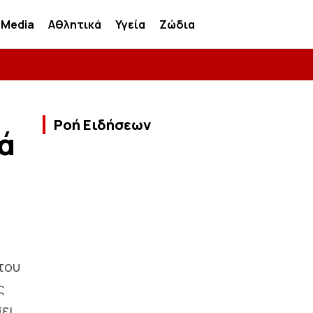
Media
Αθλητικά
Υγεία
Ζώδια
Ροή Ειδήσεων
ά
του
ς
σει