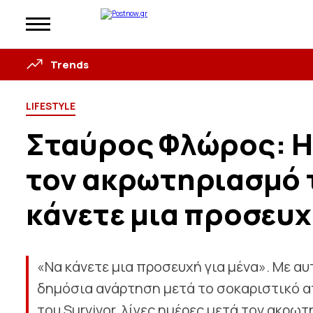
Trends
LIFESTYLE
Σταύρος Φλώρος: Η
τον ακρωτηριασμό τ
κάνετε μια προσευχ
«Να κάνετε μια προσευχή για μένα». Με α
δημόσια ανάρτηση μετά το σοκαριστικό α
του Survivor, λίγες ημέρες μετά τον ακρω