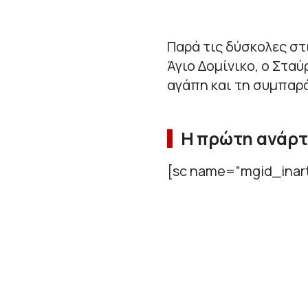
Παρά τις δύσκολες στ
Άγιο Δομίνικο, ο Στα
αγάπη και τη συμπαρ
Η πρώτη ανάρτ
[sc name=”mgid_inart