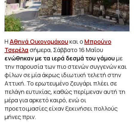
Η
Αθηνά Οικονομάκου
και ο
Μπρούνο
Τσερέλα
σήμερα, Σάββατο 16 Μαΐου
ενώθηκαν με τα ιερά δεσμά του γάμου
με
την παρουσία των πιο στενών συγγενών και
φίλων σε μία άκρως ιδιωτική τελετή στην
Αττική. Το ερωτευμένο ζευγάρι πλέει σε
πελάγη ευτυχίας, καθώς περίμεναν αυτή τη
μέρα για αρκετό καιρό, ενώ οι
προετοιμασίες είχαν ξεκινήσει πολλούς
μήνες πριν.