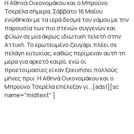
Η Αθηνά Οικονομάκου και ο Μπρούνο
Τσερέλα σήμερα, Σάββατο 16 Μαΐου
ενώθηκαν με τα ιερά δεσμά του γάμου με την
παρουσία των πιο στενών συγγενών και
φίλων σε μία άκρως ιδιωτική τελετή στην
Αττική. Το ερωτευμένο ζευγάρι πλέει σε
πελάγη ευτυχίας, καθώς περίμεναν αυτή τη
μέρα για αρκετό καιρό, ενώ οι
προετοιμασίες είχαν ξεκινήσει πολλούς
μήνες πριν. Η Αθηνά Οικονομάκου και ο
Μπρούνο Τσερέλα επέλεξαν γι…[ads1][sc
name=”midtext” ]