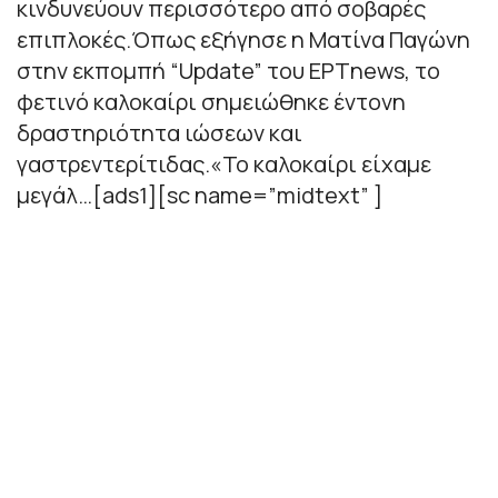
κινδυνεύουν περισσότερο από σοβαρές
επιπλοκές.Όπως εξήγησε η Ματίνα Παγώνη
στην εκπομπή “Update” του ΕΡΤnews, το
φετινό καλοκαίρι σημειώθηκε έντονη
δραστηριότητα ιώσεων και
γαστρεντερίτιδας.«Το καλοκαίρι είχαμε
μεγάλ…[ads1][sc name=”midtext” ]