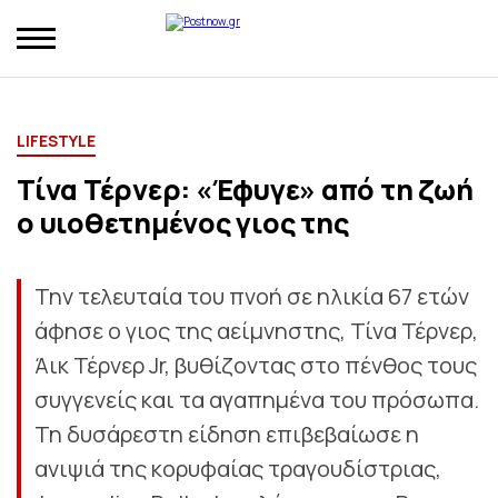
LIFESTYLE
Τίνα Τέρνερ: «Έφυγε» από τη ζωή
ο υιοθετημένος γιος της
Την τελευταία του πνοή σε ηλικία 67 ετών
άφησε ο γιος της αείμνηστης, Τίνα Τέρνερ,
Άικ Τέρνερ Jr, βυθίζοντας στο πένθος τους
συγγενείς και τα αγαπημένα του πρόσωπα.
Τη δυσάρεστη είδηση επιβεβαίωσε η
ανιψιά της κορυφαίας τραγουδίστριας,