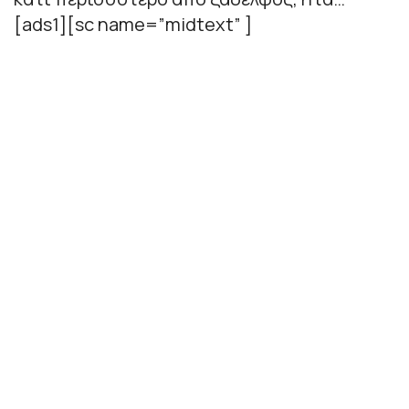
[ads1][sc name=”midtext” ]