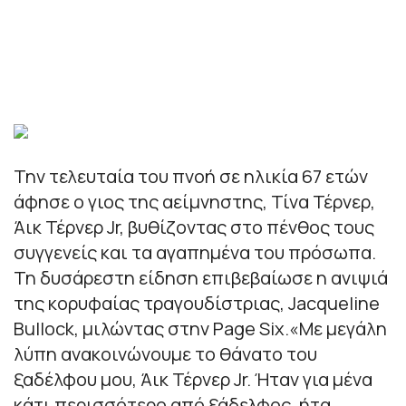
Την τελευταία του πνοή σε ηλικία 67 ετών
άφησε ο γιος της αείμνηστης, Τίνα Τέρνερ,
Άικ Τέρνερ Jr, βυθίζοντας στο πένθος τους
συγγενείς και τα αγαπημένα του πρόσωπα.
Τη δυσάρεστη είδηση επιβεβαίωσε η ανιψιά
της κορυφαίας τραγουδίστριας, Jacqueline
Bullock, μιλώντας στην Page Six.«Με μεγάλη
λύπη ανακοινώνουμε το θάνατο του
ξαδέλφου μου, Άικ Τέρνερ Jr. Ήταν για μένα
κάτι περισσότερο από ξάδελφος, ήτα…