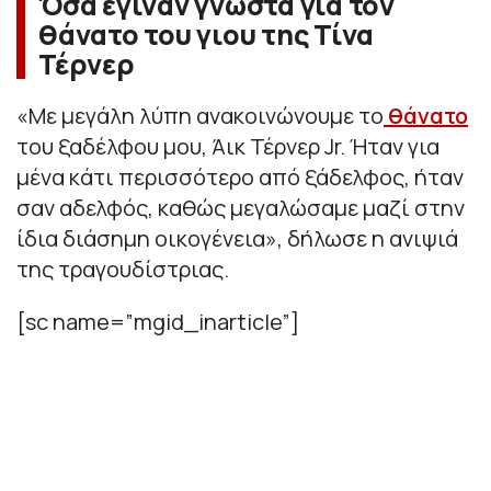
Όσα έγιναν γνωστά για τον
θάνατο του γιου της Τίνα
Τέρνερ
«
Με μεγάλη λύπη ανακοινώνουμε το
θάνατο
του ξαδέλφου μου, Άικ Τέρνερ Jr. Ήταν για
μένα κάτι περισσότερο από ξάδελφος, ήταν
σαν αδελφός, καθώς μεγαλώσαμε μαζί στην
ίδια διάσημη οικογένεια
», δήλωσε η ανιψιά
της τραγουδίστριας.
[sc name=”mgid_inarticle”]