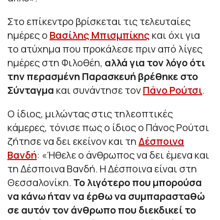
Στο επίκεντρο βρίσκεται τις τελευταίες
ημέρες ο
Βασίλης Μπισμπίκης
και όχι για
το ατύχημα που προκάλεσε πριν από λίγες
ημέρες στη Φιλοθέη,
αλλά για τον λόγο ότι
την περασμένη Παρασκευή βρέθηκε στο
Σύνταγμα
και συνάντησε τον
Πάνο Ρούτσι
.
Ο ίδιος, μιλώντας στις τηλεοπτικές
κάμερες, τόνισε πως ο ίδιος ο Πάνος Ρούτσι
ζήτησε να δει εκείνον και τη
Δέσποινα
Βανδή
:
«Ήθελε ο άνθρωπος να δει έμενα και
τη Δέσποινα Βανδή. Η Δέσποινα είναι στη
Θεσσαλονίκη.
Το λιγότερο που μπορούσα
να κάνω ήταν να έρθω να συμπαρασταθώ
σε αυτόν τον άνθρωπο που διεκδικεί το