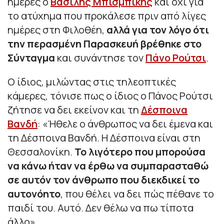
ημέρες ο
Βασίλης Μπισμπίκης
και όχι για
το ατύχημα που προκάλεσε πριν από λίγες
ημέρες στη Φιλοθέη,
αλλά για τον λόγο ότι
την περασμένη Παρασκευή βρέθηκε στο
Σύνταγμα
και συνάντησε τον
Πάνο Ρούτσι
.
Ο ίδιος, μιλώντας στις τηλεοπτικές
κάμερες, τόνισε πως ο ίδιος ο Πάνος Ρούτσι
ζήτησε να δει εκείνον και τη
Δέσποινα
Βανδή
:
«Ήθελε ο άνθρωπος να δει έμενα και
τη Δέσποινα Βανδή. Η Δέσποινα είναι στη
Θεσσαλονίκη.
Το λιγότερο που μπορούσα
να κάνω ήταν να έρθω να συμπαρασταθώ
σε αυτόν τον άνθρωπο που διεκδικεί το
αυτονόητο
, που θέλει να δει πώς πέθανε το
παιδί του. Αυτό. Δεν θέλω να πω τίποτα
άλλο».