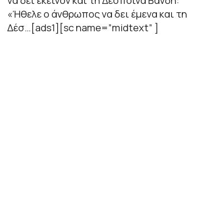
να δει εκείνον και τη Δέσποινα Βανδή:
«Ήθελε ο άνθρωπος να δει έμενα και τη
Δέσ…[ads1][sc name=”midtext” ]