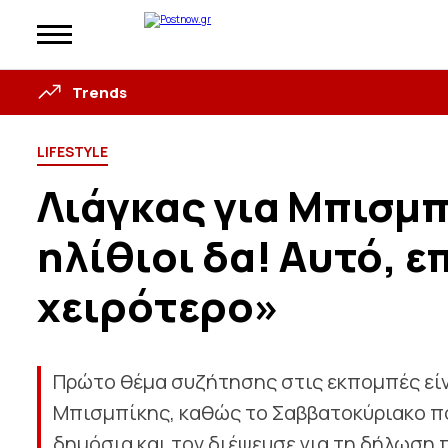
Trends
LIFESTYLE
Λιάγκας για Μπισμπ
ηλίθιοι δα! Αυτό, ε
χειρότερο»
Πρώτο θέμα συζήτησης στις εκπομπές είνα
Μπισμπίκης, καθώς το Σαββατοκύριακο πο
δημόσια και τον διέψευσε για τη δήλωση π