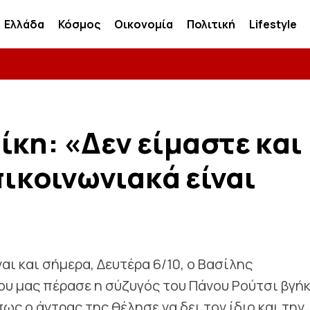
Ελλάδα
Κόσμος
Οικονομία
Πολιτική
Lifestyle
ίκη: «Δεν είμαστε και
πικοινωνιακά είναι
ι και σήμερα, Δευτέρα 6/10, ο Βασίλης
υ μας πέρασε η σύζυγός του Πάνου Ρούτσι βγή
ως ο άντρας της θέλησε να δει τον ίδιο και την