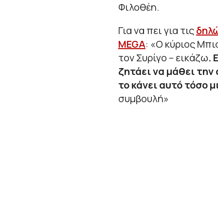
Φιλοθέη.
Για να πει για τις
δηλώ
MEGA
: «
Ο κύριος Μπι
τον Συρίγο – εικάζω
.
ζητάει να μάθει την 
το κάνει αυτό τόσο μ
συμβουλή
»