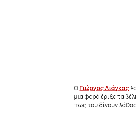
Ο
Γιώργος Λιάγκας
λο
μια φορά έριξε τα βέ
πως του δίνουν λάθο