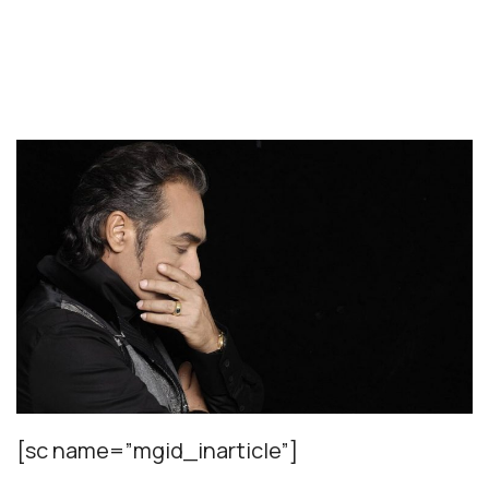
[sc name=”mgid_inarticle”]