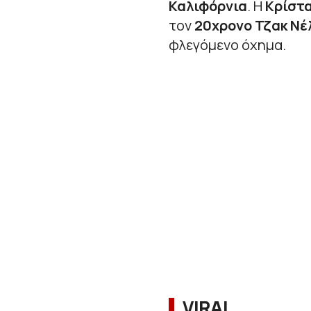
Καλιφόρνια
. Η
Κρίστ
τον
20χρονο Τζακ Νέ
φλεγόμενο όχημα.
VIRAL