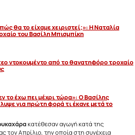
πώς θα το είχαμε χειριστεί;»: Η Ναταλία
ροχαίο του Βασίλη Μπισμπίκη
τεο ντοκουμέντο από το θανατηφόρο τροχαίο
ύς
εν το έχω πει μέχρι τώρα»: Ο Βασίλης
υψε για πρώτη φορά τι έκανε μετά το
ουκαχάρα
κατέθεσαν αγωγή κατά της
ς τον Απρίλιο, την οποία στη συνέχεια