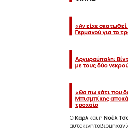
«Αν είχε σκοτωθεί 
Γερμανού για το τ
Αργυρούπολη: Βίν
με τους δύο νεκρο
«Θα πω κάτι που δ
Μπισμπίκης αποκάλ
τροχαίο
Ο
Καρλ
και η
Νοέλ
Τσ
αυτοκινητοβιομηχανία