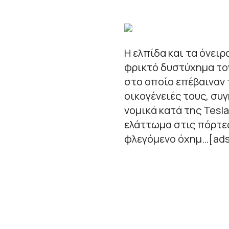
Η ελπίδα και τα όνει
φρικτό δυστύχημα τον
στο οποίο επέβαιναν 
οικογένειές τους, συ
νομικά κατά της Tesl
ελάττωμα στις πόρτε
φλεγόμενο όχημ…[ads