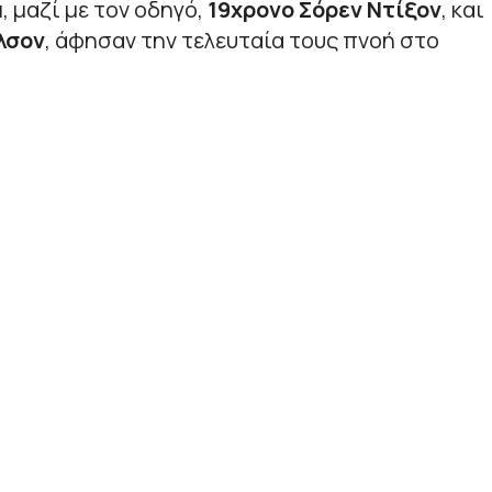
α
, μαζί με τον οδηγό,
19χρονο Σόρεν Ντίξον
, και
λσον
, άφησαν την τελευταία τους πνοή στο