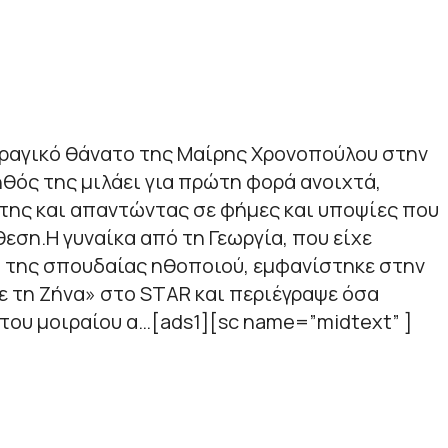
τραγικό θάνατο της Μαίρης Χρονοπούλου στην
ηθός της μιλάει για πρώτη φορά ανοιχτά,
της και απαντώντας σε φήμες και υποψίες που
εση.Η γυναίκα από τη Γεωργία, που είχε
α της σπουδαίας ηθοποιού, εμφανίστηκε στην
 τη Ζήνα» στο STAR και περιέγραψε όσα
του μοιραίου α…[ads1][sc name=”midtext” ]