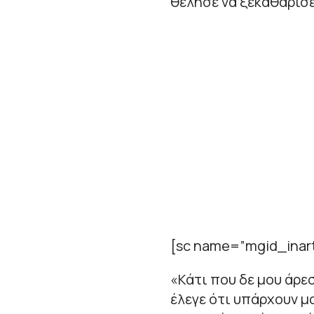
θέλησε να ξεκαθαρίσε
[sc name=”mgid_inart
«Κάτι που δε μου άρε
έλεγε ότι υπάρχουν μ