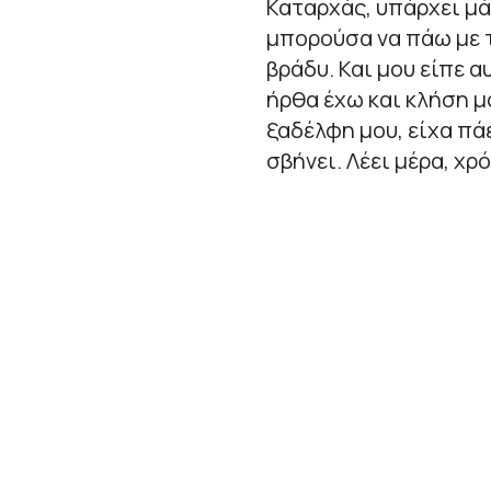
Καταρχάς, υπάρχει μά
μπορούσα να πάω με τ
βράδυ. Και μου είπε α
ήρθα έχω και κλήση μο
ξαδέλφη μου, είχα πά
σβήνει. Λέει μέρα, χρό