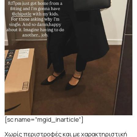
[sc name=”mgid_inarticle”]
Χωρίς περιστροφές και με χαρακτηριστική