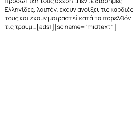
προσωπική τους σχέση…Πέντε διάσημες
Ελληνίδες, λοιπόν, έχουν ανοίξει τις καρδιές
τους και έχουν μοιραστεί κατά το παρελθόν
τις τραυμ…[ads1][sc name=”midtext” ]