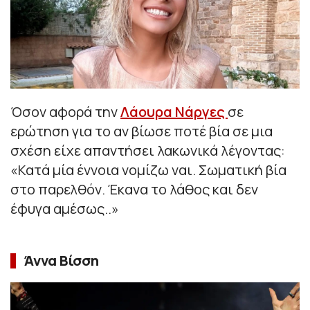
Όσον αφορά την
Λάουρα Νάργες
σε
ερώτηση για το αν βίωσε ποτέ βία σε μια
σχέση είχε απαντήσει λακωνικά λέγοντας:
«Κατά μία έννοια νομίζω ναι. Σωματική βία
στο παρελθόν. Έκανα το λάθος και δεν
έφυγα αμέσως..»
Άννα Βίσση