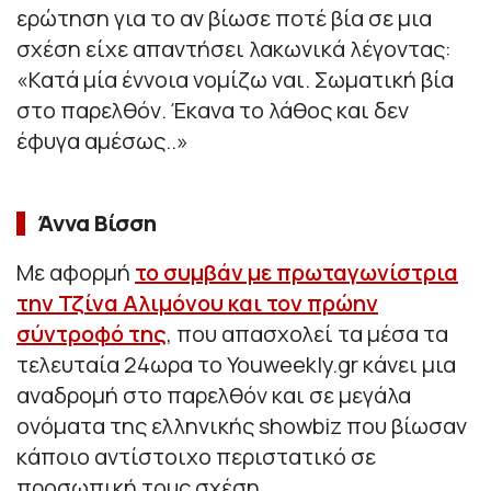
ερώτηση για το αν βίωσε ποτέ βία σε μια
σχέση είχε απαντήσει λακωνικά λέγοντας:
«Κατά μία έννοια νομίζω ναι. Σωματική βία
στο παρελθόν. Έκανα το λάθος και δεν
έφυγα αμέσως..»
Άννα Βίσση
Με αφορμή
το συμβάν με πρωταγωνίστρια
την Τζίνα Αλιμόνου και τον πρώην
σύντροφό της
, που απασχολεί τα μέσα τα
τελευταία 24ωρα το Youweekly.gr κάνει μια
αναδρομή στο παρελθόν και σε μεγάλα
ονόματα της ελληνικής showbiz που βίωσαν
κάποιο αντίστοιχο περιστατικό σε
προσωπική τους σχέση…