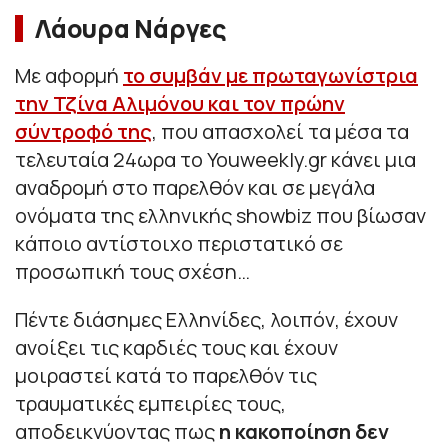
Λάουρα Νάργες
Με αφορμή
το συμβάν με πρωταγωνίστρια
την Τζίνα Αλιμόνου και τον πρώην
σύντροφό της
, που απασχολεί τα μέσα τα
τελευταία 24ωρα το Youweekly.gr κάνει μια
αναδρομή στο παρελθόν και σε μεγάλα
ονόματα της ελληνικής showbiz που βίωσαν
κάποιο αντίστοιχο περιστατικό σε
προσωπική τους σχέση…
Πέντε διάσημες Ελληνίδες, λοιπόν, έχουν
ανοίξει τις καρδιές τους και έχουν
μοιραστεί κατά το παρελθόν τις
τραυματικές εμπειρίες τους,
αποδεικνύοντας πως
η κακοποίηση δεν