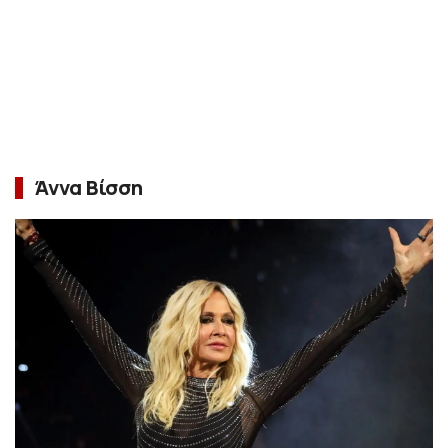
Άννα Βίσση