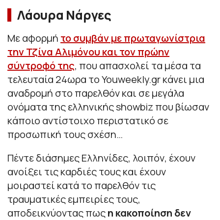
Λάουρα Νάργες
Με αφορμή
το συμβάν με πρωταγωνίστρια
την Τζίνα Αλιμόνου και τον πρώην
σύντροφό της
, που απασχολεί τα μέσα τα
τελευταία 24ωρα το Youweekly.gr κάνει μια
αναδρομή στο παρελθόν και σε μεγάλα
ονόματα της ελληνικής showbiz που βίωσαν
κάποιο αντίστοιχο περιστατικό σε
προσωπική τους σχέση…
Πέντε διάσημες Ελληνίδες, λοιπόν, έχουν
ανοίξει τις καρδιές τους και έχουν
μοιραστεί κατά το παρελθόν τις
τραυματικές εμπειρίες τους,
αποδεικνύοντας πως
η κακοποίηση δεν