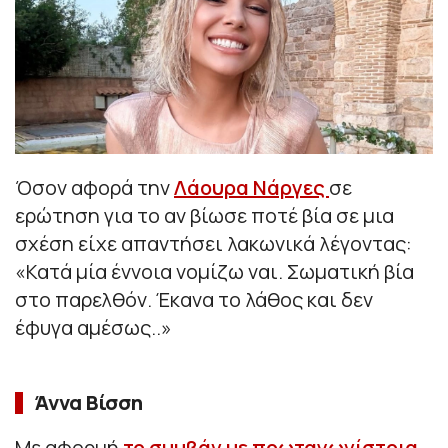
Όσον αφορά την
Λάουρα Νάργες
σε
ερώτηση για το αν βίωσε ποτέ βία σε μια
σχέση είχε απαντήσει λακωνικά λέγοντας:
«Κατά μία έννοια νομίζω ναι. Σωματική βία
στο παρελθόν. Έκανα το λάθος και δεν
έφυγα αμέσως..»
Άννα Βίσση
Με αφορμή
το συμβάν με πρωταγωνίστρια