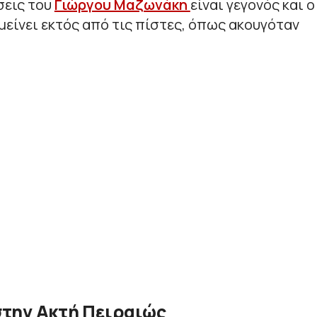
σεις του
Γιώργου Μαζωνάκη
είναι γεγονός και ο
μείνει εκτός από τις πίστες, όπως ακουγόταν
την Ακτή Πειραιώς