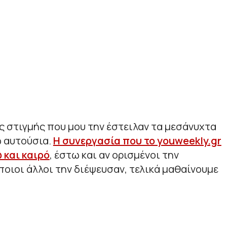
ς στιγμής που μου την έστειλαν τα μεσάνυχτα
ω αυτούσια.
Η συνεργασία που το youweekly.gr
 και καιρό
, έστω και αν ορισμένοι την
οιοι άλλοι την διέψευσαν, τελικά μαθαίνουμε