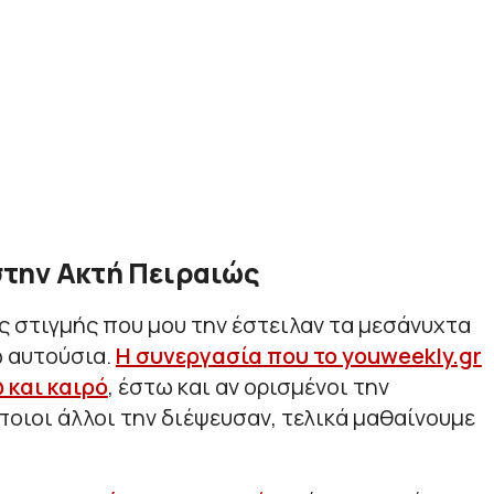
την Ακτή Πειραιώς
ς στιγμής που μου την έστειλαν τα μεσάνυχτα
ω αυτούσια.
Η συνεργασία που το youweekly.gr
 και καιρό
, έστω και αν ορισμένοι την
οιοι άλλοι την διέψευσαν, τελικά μαθαίνουμε