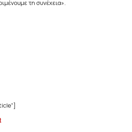
εριμένουμε τη συνέχεια
».
icle”]
Ω