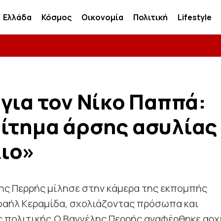
Ελλάδα
Κόσμος
Οικονομία
Πολιτική
Lifestyle
για τον Νίκο Παππά:
ίτημα άρσης ασυλίας
ιο»
λης Περρής μίλησε στην κάμερα της εκπομπής
αφαήλ Κεραμίδα, σχολιάζοντας πρόσωπα και
ς πολιτικής.Ο Βαγγέλης Περρής αναφέρθηκε αρχ