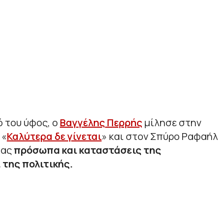
 του ύφος, ο
Βαγγέλης Περρής
μίλησε στην
 «
Καλύτερα δε γίνεται
» και στον Σπύρο Ραφαήλ
τας
πρόσωπα και καταστάσεις της
 της πολιτικής.