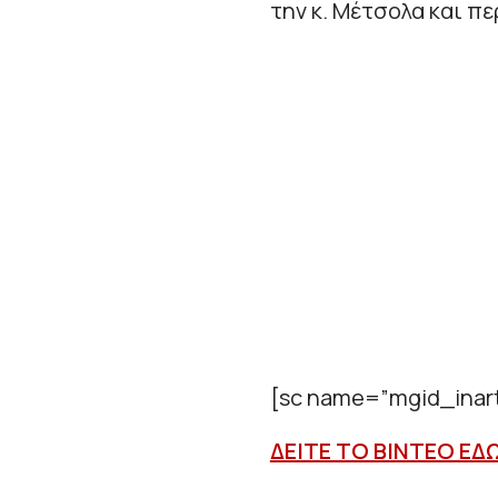
την κ. Μέτσολα και π
[sc name=”mgid_inart
ΔΕΙΤΕ ΤΟ ΒΙΝΤΕΟ ΕΔ