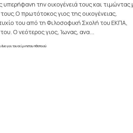
 υπερήφανη την οικογένειά τους και τιμώντας 
 τους.Ο πρωτότοκος γιος της οικογένειας,
τυχίο του από τη Φιλοσοφική Σχολή του ΕΚΠΑ,
υ. Ο νεότερος γιος, Ίωνας, ανα...