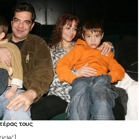
ητέρας τους
icle”]