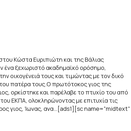
αστου Κώστα Ευριπιώτη και της Βάλιας
 ένα ξεχωριστό ακαδημαϊκό ορόσημο,
ην οικογένειά τους και τιμώντας με τον δικό
 του πατέρα τους.Ο πρωτότοκος γιος της
ιος, ορκίστηκε και παρέλαβε το πτυχίο του από
του ΕΚΠΑ, ολοκληρώνοντας με επιτυχία τις
ρος γιος, Ίωνας, ανα…[ads1][sc name=”midtext”