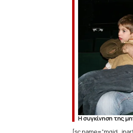
Η συγκίνηση της μ
[sc name=”mgid_inart