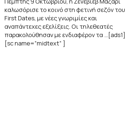
Πέμπτης 9 Οκτωβρίου, η Ζενεβιέβ Μαζαρί
καλωσόρισε το κοινό στη φετινή σεζόν του
First Dates, με νέες γνωριμίες και
αναπάντεχες εξελίξεις. Οι τηλεθεατές
παρακολούθησαν με ενδιαφέρον τα …[ads1]
[sc name=”midtext” ]