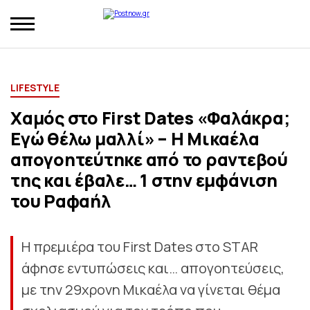
LIFESTYLE
Χαμός στο First Dates «Φαλάκρα;
Εγώ θέλω μαλλί» – Η Μικαέλα
απογοητεύτηκε από το ραντεβού
της και έβαλε… 1 στην εμφάνιση
του Ραφαήλ
Η πρεμιέρα του First Dates στο STAR
άφησε εντυπώσεις και… απογοητεύσεις,
με την 29χρονη Μικαέλα να γίνεται θέμα