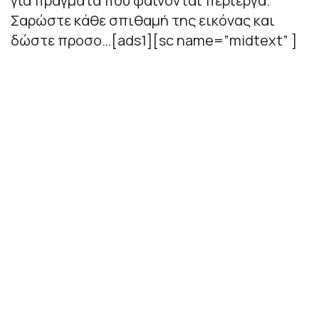
για πράγματα που φαίνονται περίεργα.
Σαρώστε κάθε σπιθαμή της εικόνας και
δώστε προσο…[ads1][sc name=”midtext” ]