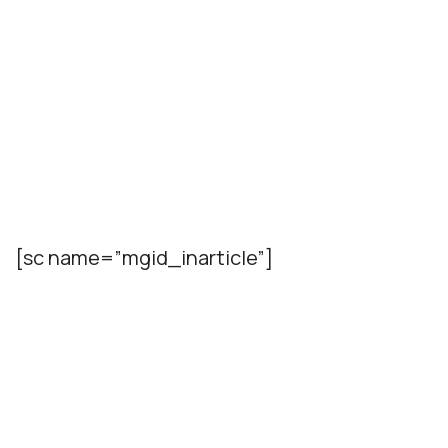
[sc name=”mgid_inarticle”]