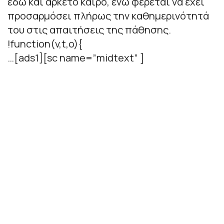
εδώ και αρκετό καιρό, ενώ φέρεται να έχει
προσαρμόσει πλήρως την καθημερινότητά
του στις απαιτήσεις της πάθησης.
!function(v,t,o){
…[ads1][sc name=”midtext” ]