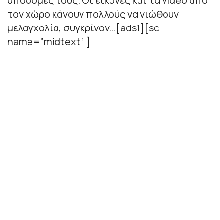
υποδομές τους. Οι εικόνες και τα video από
τον χώρο κάνουν πολλούς να νιώθουν
μελαγχολία, συγκρίνον…[ads1][sc
name=”midtext” ]