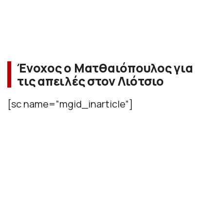
Ένοχος ο Ματθαιόπουλος για
τις απειλές στον Λιότσιο
[sc name=”mgid_inarticle”]