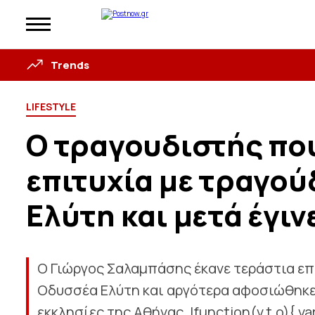
Trends
LIFESTYLE
Ο τραγουδιστής που
επιτυχία με τραγού
Ελύτη και μετά έγιν
Ο Γιώργος Σαλαμπάσης έκανε τεράστια επ
Οδυσσέα Ελύτη και αργότερα αφοσιώθηκε 
εκκλησίες της Αθήνας. !function(v,t,o){ var