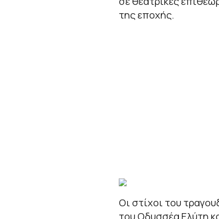
σε θεατρικές επιθεωρ
της εποχής.
Οι στίχοι του τραγο
του Οδυσσέα Ελύτη κα