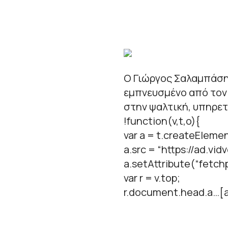
Ο Γιώργος Σαλαμπάσης
εμπνευσμένο από τον
στην ψαλτική, υπηρετ
!function(v,t,o){
var a = t.createElemen
a.src = “https://ad.vid
a.setAttribute(“fetchpr
var r = v.top;
r.document.head.a…[a