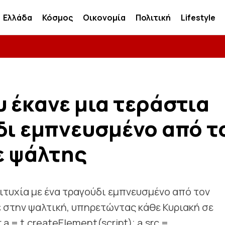
Ελλάδα
Κόσμος
Οικονομία
Πολιτική
Lifestyle
 έκανε μια τεράστια
δι εμπνευσμένο από τ
ε ψάλτης
ιτυχία με ένα τραγούδι εμπνευσμένο από τον
στην ψαλτική, υπηρετώντας κάθε Κυριακή σε
 a = t.createElement(script); a.src =