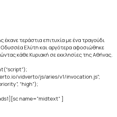
 έκανε τεράστια επιτυχία με ένα τραγούδι
 Οδυσσέα Ελύτη και αργότερα αφοσιώθηκε
ώντας κάθε Κυριακή σε εκκλησίες της Αθήνας.
t(“script”);
verto.io/vidverto/js/aries/v1/invocation.js”;
iority”, “high”);
ds1][sc name=”midtext” ]