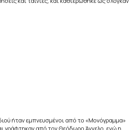
ήσεις και ταινίες, και καθιερώθηκε ως σλόγκαν
υδιού ήταν εμπνευσμένοι από το «Μονόγραμμα»
ι γράφτηκαν από τον Θεόδωρο Άγγελο, ενώ η