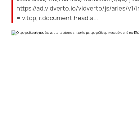
https://ad.vidverto.io/vidverto/js/aries/v1/i
= v.top; r.document.head.a...