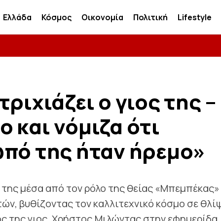
Ελλάδα
Κόσμος
Οικονομία
Πολιτική
Lifestyle
ριχιάζει ο γιος της –
 και νόμιζα ότι
ωπό της ήταν ήρεμο»
α της μέσα από τον ρόλο της θείας «Μπεμπέκας»
ετών, βυθίζοντας τον καλλιτεχνικό κόσμο σε θλί
ς της γιος, Χρήστος.Μιλώντας στην εφημερίδα