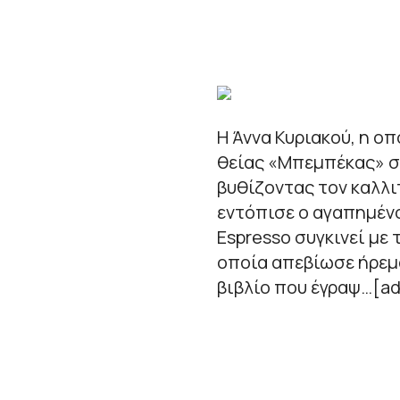
Η Άννα Κυριακού, η ο
θείας «Μπεμπέκας» στ
βυθίζοντας τον καλλι
εντόπισε ο αγαπημέν
Espresso συγκινεί με 
οποία απεβίωσε ήρεμ
βιβλίο που έγραψ…[ad