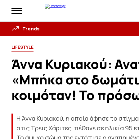
Trends
LIFESTYLE
Άννα Κυριακού: Ανατ
«Μπήκα στο δωμάτιο
κοιμόταν! Το πρόσ
Η Άννα Κυριακού, η οποία άφησε το στίγμ
στις Τρεις Χάριτες, πέθανε σε ηλικία 95 
Το άψυχο σώμα της εντόπισε ο αγαπημένο