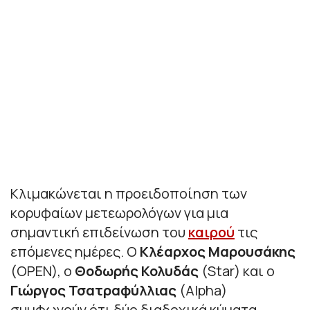
Κλιμακώνεται η προειδοποίηση των
κορυφαίων μετεωρολόγων για μια
σημαντική επιδείνωση του
καιρού
τις
επόμενες ημέρες. Ο
Κλέαρχος
Μαρουσάκης
(OPEN), ο
Θοδωρής Κολυδάς
(Star) και ο
Γιώργος
Τσατραφύλλιας
(Alpha)
συμφωνούν ότι δύο διαδοχικά κύματα