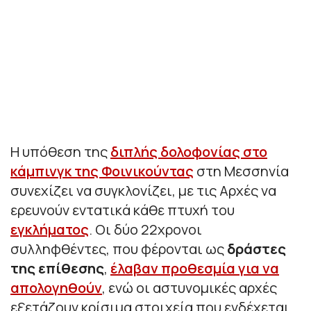
Η υπόθεση της
διπλής δολοφονίας στο
κάμπινγκ της Φοινικούντας
στη Μεσσηνία
συνεχίζει να συγκλονίζει, με τις Αρχές να
ερευνούν εντατικά κάθε πτυχή του
εγκλήματος
. Οι δύο 22χρονοι
συλληφθέντες, που φέρονται ως
δράστες
της επίθεσης
,
έλαβαν προθεσμία για να
απολογηθούν
, ενώ οι αστυνομικές αρχές
εξετάζουν κρίσιμα στοιχεία που ενδέχεται