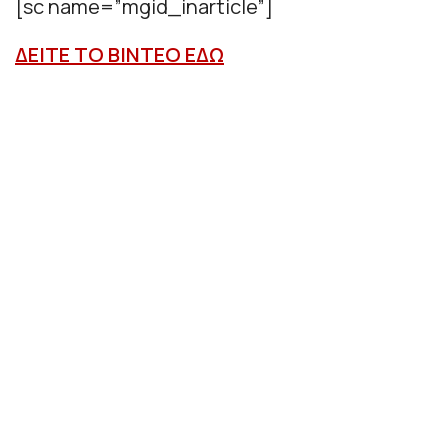
[sc name=”mgid_inarticle”]
ΔΕΙΤΕ ΤΟ ΒΙΝΤΕΟ ΕΔΩ