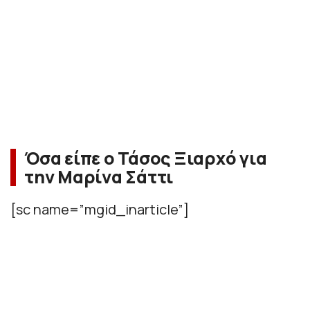
Όσα είπε ο Τάσος Ξιαρχό για
την Μαρίνα Σάττι
[sc name=”mgid_inarticle”]