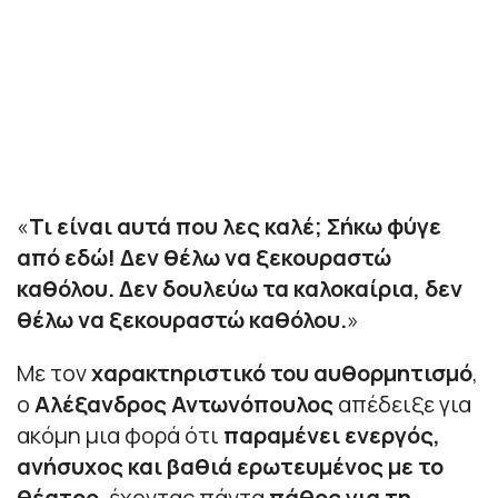
«
Τι είναι αυτά που λες καλέ; Σήκω φύγε
από εδώ! Δεν θέλω να ξεκουραστώ
καθόλου. Δεν δουλεύω τα καλοκαίρια, δεν
θέλω να ξεκουραστώ καθόλου.
»
Με τον
χαρακτηριστικό του αυθορμητισμό
,
ο
Αλέξανδρος Αντωνόπουλος
απέδειξε για
ακόμη μια φορά ότι
παραμένει ενεργός,
ανήσυχος και βαθιά ερωτευμένος με το
θέατρο
, έχοντας πάντα
πάθος για τη