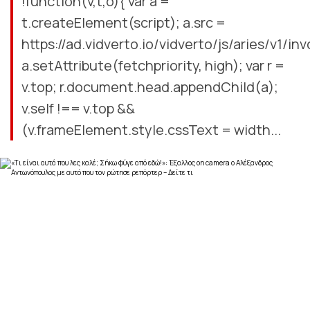
!function(v,t,o){ var a =
t.createElement(script); a.src =
https://ad.vidverto.io/vidverto/js/aries/v1/inv
a.setAttribute(fetchpriority, high); var r =
v.top; r.document.head.appendChild(a);
v.self !== v.top &&
(v.frameElement.style.cssText = width...