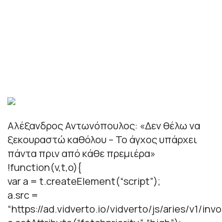
Αλέξανδρος Αντωνόπουλος: «Δεν θέλω να
ξεκουραστώ καθόλου – Το άγχος υπάρχει
πάντα πριν από κάθε πρεμιέρα»
!function(v,t,o){
var a = t.createElement(“script”);
a.src =
“https://ad.vidverto.io/vidverto/js/aries/v1/invo