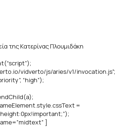
γεία της Κατερίνας Πλουμιδάκη
t(“script”);
verto.io/vidverto/js/aries/v1/invocation.js”;
iority”, “high”);
ndChild(a);
.frameElement.style.cssText =
height:0px!important;”);
 name=”midtext” ]