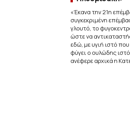
«
Έκανα την 21η επέμβ
συγκεκριμένη επέμβασ
γλουτό, το φυγοκεντρ
ώστε να αντικαταστή
εδώ, με υγιή ιστό που
φύγει ο ουλώδης ιστό
ανέφερε αρχικά η Κατ