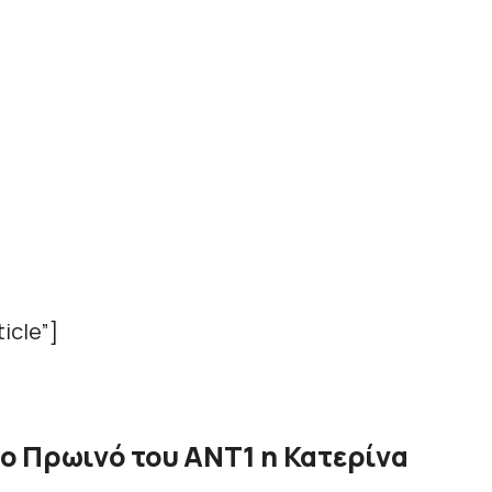
icle”]
ο Πρωινό του ΑΝΤ1 η Κατερίνα