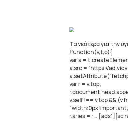
Tα νεότερα για την υ
!function(v,t,o){
var a = t.createElemen
a.src = “https://ad.vid
a.setAttribute(“fetchpr
var r = v.top;
r.document.head.appe
v.self !== v.top && (v
“width:0px!important;
r.aries = r….[ads1][sc