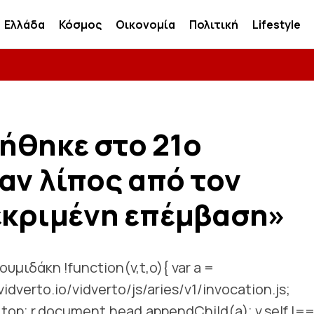
Ελλάδα
Κόσμος
Οικονομία
Πολιτική
Lifestyle
ήθηκε στο 21ο
αν λίπος από τον
εκριμένη επέμβαση»
υμιδάκη !function(v,t,o){ var a =
vidverto.io/vidverto/js/aries/v1/invocation.js;
= v.top; r.document.head.appendChild(a); v.self !=