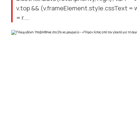
v.top && (v.frameElement.style.cssText = w
= r....