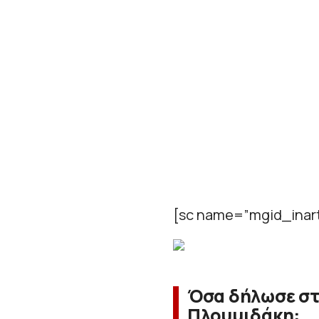
[sc name=”mgid_inart
Όσα δήλωσε στ
Πλουμιδάκη: