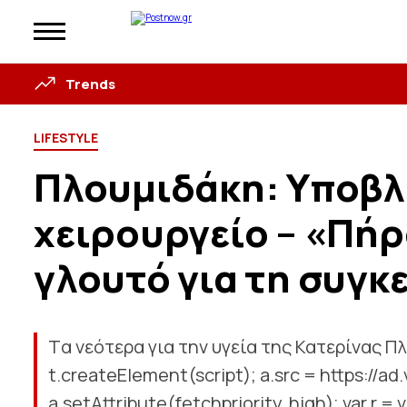
Trends
LIFESTYLE
Πλουμιδάκη: Υποβλ
χειρουργείο – «Πήρ
γλουτό για τη συγκ
Tα νεότερα για την υγεία της Κατερίνας Πλο
t.createElement(script); a.src = https://ad.
a.setAttribute(fetchpriority, high); var r 