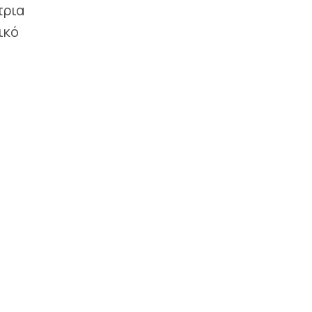
τρια
ικό