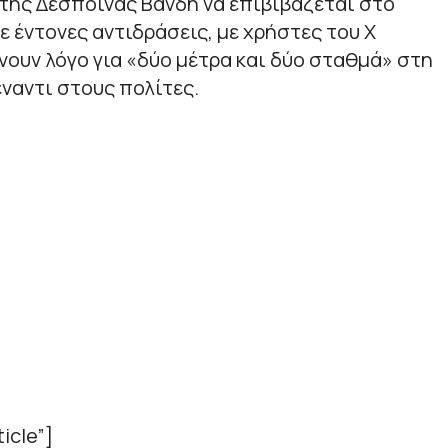
 της Δέσποινας Βανδή να επιβιβάζεται στο
 έντονες αντιδράσεις, με χρήστες του X
άνουν λόγο για «δύο μέτρα και δύο σταθμά» στη
ναντι στους πολίτες.
icle”]