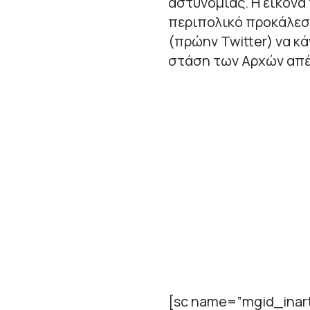
αστυνομίας. Η εικόνα
περιπολικό προκάλεσε
(πρώην Twitter) να κ
στάση των Αρχών απέ
[sc name=”mgid_inart