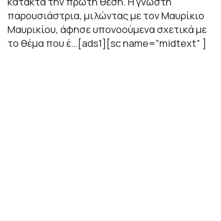
κατακτά την πρώτη θέση. Η γνωστή
παρουσιάστρια, μιλώντας με τον Μαυρίκιο
Μαυρικίου, άφησε υπονοούμενα σχετικά με
το θέμα που έ…[ads1][sc name=”midtext” ]